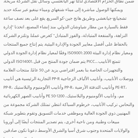
ضمن نطاق الحزام الاقتصادي لدلتا نهر اليانغتسي. وسائل نقل الشركة مريحة.
الخارجية.
ويمكنها الوصول مباشرة إلى ميناء شنغهاي وميناء نينغبو عبر سكة حديد
بالإضافة إلى ذلك، فإن تركيبات الصهر الكهربائي تتمتع بقدرة جيدة
تشجيانغ-جيانغشي وطريق هانج جين-كو السريع. يقع على بعد نصف ساعة
على التكيف. يمكن تطبيقه على توصيلات الأنابيب بأقطار مختلفة
فقط بالسيارة من مطار شياوشان الدولي. منذ إنشاء المصنع، اتخذنا "إدارة
وسمك الجدار لتلبية الاحتياجات الهندسية المختلفة. وفي الوقت
النزاهة، والمنفعة المتبادلة، والفوز المتبادل" كغرض عملنا. وتلتزم الشركة
بالحفاظ على أفضل معايير الجودة والإدارة البيئية. يتم إنتاج جميع المنتجات
نفسه، يمكنها أيضًا توصيل الأنابيب من مواد مختلفة، مثل البولي
وفقًا لمعيار نظام إدارة الجودة الدولي ISO9001: 2000 ومعيار نظام إدارة البيئة
إيثيلين والبولي بروبيلين والأنابيب المعدنية. هذه المرونة تجعلها
الدولي ISO14001. يتم ضمان جودة المنتج من قبل PICC... تتمتع الأنابيب
طريقة اتصال متعددة الاستخدامات ومناسبة للاستخدام في
والتجهيزات الخاصة بنا بعمر افتراضي يزيد عن 50 عامًا. منتجات العلامة
مجموعة متنوعة من أنظمة الأنابيب.
التجارية الرئيسية هي أنابيب PP-R ووصلات الأنابيب، وأنابيب الألياف الزجاجية
PP-R، وأنابيب الألومنيوم والبلاستيك PP-R، وأنابيب التدفئة الأرضية PE-RT،
وأنابيب الصهر الكهربائية PE 50-1200 مم، وأنابيب الألومنيوم والبلاستيك،
والنحاس. تركيب الأنابيب، خرطوم السباكة انتظر. تمتلك الشركة مجموعة من
المهنيين ذوي الجودة العالية وموظفي خدمات التسويق وتقوم بتطوير شبكة
مبيعات وطنية. ومن ناحية أخرى، يتم تصدير المنتجات أيضًا إلى أوروبا
والولايات المتحدة وجنوب شرق آسيا والشرق الأوسط. دعونا نكون صادقين