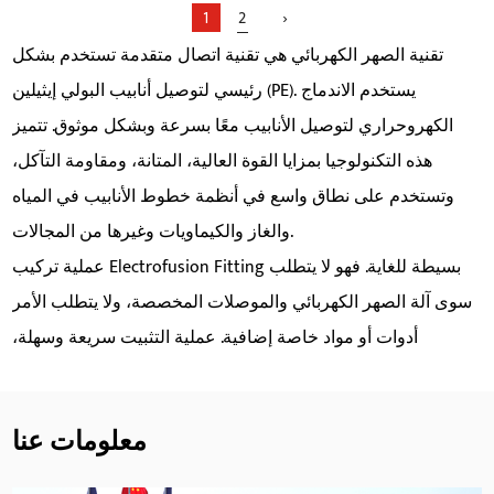
1
2
›
تقنية الصهر الكهربائي هي تقنية اتصال متقدمة تستخدم بشكل
رئيسي لتوصيل أنابيب البولي إيثيلين (PE). يستخدم الاندماج
الكهروحراري لتوصيل الأنابيب معًا بسرعة وبشكل موثوق. تتميز
هذه التكنولوجيا بمزايا القوة العالية، المتانة، ومقاومة التآكل،
وتستخدم على نطاق واسع في أنظمة خطوط الأنابيب في المياه
والغاز والكيماويات وغيرها من المجالات.
حدود:
عملية تركيب Electrofusion Fitting بسيطة للغاية. فهو لا يتطلب
سوى آلة الصهر الكهربائي والموصلات المخصصة، ولا يتطلب الأمر
اقرأ المزيد
أدوات أو مواد خاصة إضافية. عملية التثبيت سريعة وسهلة،
وتستغرق عادةً بضع دقائق فقط لإكمالها. تعمل عملية التثبيت
البسيطة هذه على تحسين كفاءة العمل بشكل كبير وتقليل تكاليف
معلومات عنا
العمالة.
من خلال الانصهار الكهروحراري، يتم تشكيل اتصال قوي بين