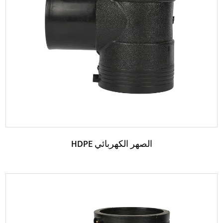
يتميز HDPE Electrofusion Stub End أيضًا بخصائص أفضل
لمكافحة الشيخوخة ويمكنه الحفاظ على عمر خدمة ط...
اقرأ المزيد
HDPE الصهر الكهربائي