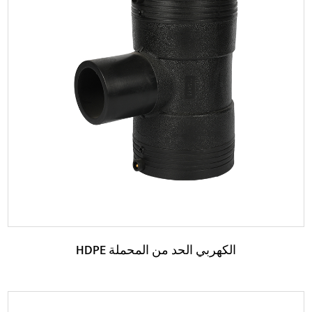
حدود:
إنها مصنوعة من مادة HDPE عالية الجودة مع مقاومة أفضل
للتآكل ومقاومة التآكل وخصائص مضادة للشيخوخة....
اقرأ المزيد
HDPE الكهربي الحد من المحملة