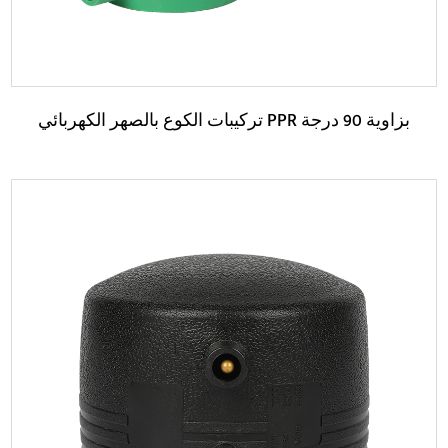
تركيبات الكوع بالصهر الكهربائي PPR بزاوية 90 درجة
حدود:
لون: أخضر المواد الخام: ب-ر 100 نوع اللحام: الصهر الكهربائي
مجالات التطبيق: ...